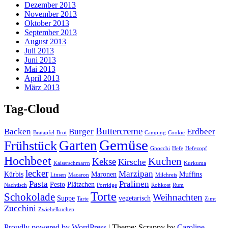
Dezember 2013
November 2013
Oktober 2013
September 2013
August 2013
Juli 2013
Juni 2013
Mai 2013
April 2013
März 2013
Tag-Cloud
Buttercreme
Backen
Burger
Erdbeer
Bratapfel
Brot
Camping
Cookie
Gemüse
Garten
Frühstück
Gnocchi
Hefe
Hefezopf
Hochbeet
Kuchen
Kekse
Kirsche
Kaiserschmarrn
Kurkuma
lecker
Marzipan
Kürbis
Maronen
Muffins
Linsen
Macaron
Milchreis
Pasta
Pralinen
Pesto
Plätzchen
Nachtisch
Porridge
Rohkost
Rum
Torte
Schokolade
Weihnachten
Suppe
vegetarisch
Tarte
Zimt
Zucchini
Zwiebelkuchen
Proudly powered by WordPress
|
Theme: Scrappy by
Caroline